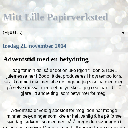
Mitt Lille Papirverksted
▼
fredag 21. november 2014
Adventstid med en betydning
i dag for min del så er det en uke igjen til den STORE
julemessa her i Bodø, å det produseres i høyt tempo for å
skal komme i mål med alle de tingene jeg skal ha med meg
på selve messa. men det betyr ikke at jeg ikke har tid til å
gjøre litt andre ting, som betyr mer for meg.
Adventstia er veldig spesielt for meg, den har mange
minner, betydninger som ikke er helt vanlig å ha på første
søndag i advent, som er med på å prege den søndagen i
mange år fremover. Derfor er den blitt spesiell, den er nesten