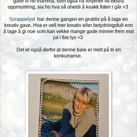
gave til ho mamma, som også nå fortjener litt ekstra
oppmuntring, sia ho hva så uheldi å knakk foten i går <3
Scrappelyst
har denne gangen en grublis på å lage en
kreativ gave. Hva er vell mer kreativ eller betydningsfult enn
å lage å gi noe som kan vekke mange gode minner frem mot
jul i fire lys <3
Det er også derfor at denne bare er melt på til en
konkurranse.